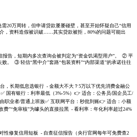
急需20万周转，但申请贷款屡屡碰壁，甚至开始怀疑自己“信用
介，资料造假被识破……其实贷款被拒，80%的问题可能出
信报告，短期内多次查询会被判定为“资金饥渴型用户”。 ② 平
 ③ 轻信“黑中介”套路“包装资料”“内部渠道”的承诺往往
台，长期低息选银行 - 金额大不大？5万以下优先消费金融公
 国有银行：利率最低（3%-5%）👉 适合：公务员/国企员工/
由职业者/普通上班族✅ 互联网平台：秒批到账👉 适合：小额
费”“免审核”为噱头的直接拉黑 - 看利率：年化利率超过24%
对性修复信用短板 - 自查征信报告（央行官网每年可免费查2