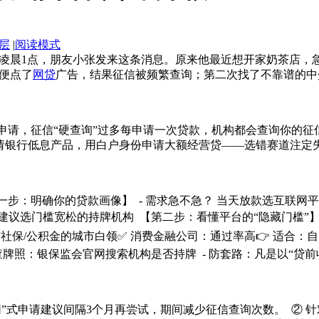
层
|
阅读模式
 凌晨1点，朋友小张发来这条消息。原来他最近想开家奶茶店，
便点了
网贷
广告，结果征信被频繁查询；第二次找了不靠谱的中
申请，征信“硬查询”过多每申请一次贷款，机构都会查询你的征
银行低息产品，用白户身份申请大额经营贷——选错赛道注定失败。
步：明确你的贷款画像】 - 需求急不急？ 当天放款选互联网平
录建议选门槛宽松的持牌机构 【第二步：看懂平台的“隐藏门槛”】✅
社保/公积金的城市白领✅ 消费金融公司：通过率高👉 适合：自
牌照：银保监会官网搜索机构是否持牌 - 防套路：凡是以“贷前收
网”式申请建议间隔3个月再尝试，期间减少征信查询次数。 ② 针