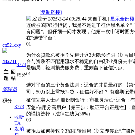
[复制链接]
发表于 2025-3-24 09:28:44
来自手机
|
显示全部楼
连续被3家银行拒贷，我是不是进了征信黑名单？”
有问题”。但仔细一问才发现，他第一次申请时图方
在“选错平台”。
01
ctt521cxy
为什么贷款总被拒？先避开这3大隐形陷阱 ① 盲目
432
711
台与资质不匹配用流水不稳定的自由职业身份去申请
3773
是骗局，轻则损失服务费，重则留下征信污点。
主
回
01
积分
题
帖
选对平台的三个黄金法则：适合的才是最好的 【第一
管理员
司，50万以上需抵押贷 - 征信好不好？ 有逾期记
征信完美人士✅ 股份制银行：审批灵活👉 适合：有
积分
3773
应急/信用分高用户【第三步：验证平台正规性】- 查
的谨慎选择（法律红线为36%）
收听
03
TA
发消
被拒后如何补救？3招扭转困局 ① 立即停止“广撒