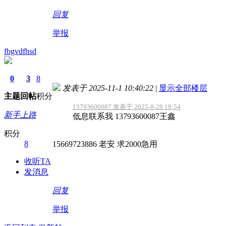
回复
举报
fbgvdfhsd
0
3
8
发表于 2025-11-1 10:40:22
|
显示全部楼层
主题
回帖
积分
13793600087 发表于 2025-8-28 19:54
新手上路
低息联系我 13793600087王鑫
积分
8
15669723886 老安 求2000急用
收听TA
发消息
回复
举报