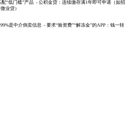
配“低门槛”产品 - 公积金贷：连续缴存满1年即可申请（如招
银行微业贷）
9%是中介倒卖信息 - 要求“验资费”“解冻金”的APP：钱一转