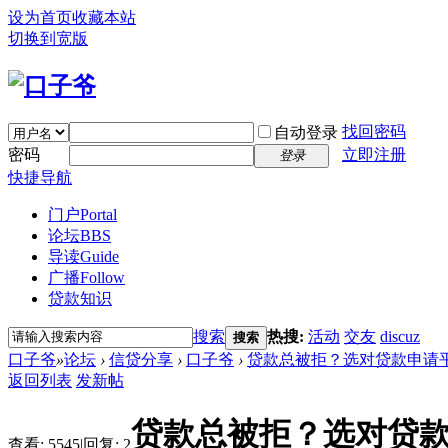
设为首页
收藏本站
切换到宽版
找回密码
自动登录
密码
立即注册
登录
快捷导航
门户
Portal
论坛
BBS
导读
Guide
广播
Follow
贷款知识
搜索
热搜:
活动
交友
discuz
搜索
口子爷
»
论坛
›
信贷分享
›
口子爷
›
贷款总被拒？选对贷款申请平台
返回列表
发新帖
贷款总被拒？选对贷
查看:
5545
|
回复:
2