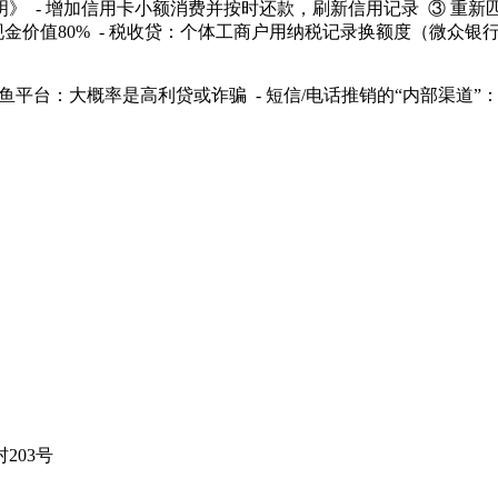
》 - 增加信用卡小额消费并按时还款，刷新信用记录 ③ 重新匹
贷现金价值80% - 税收贷：个体工商户用纳税记录换额度（微众
鱼平台：大概率是高利贷或诈骗 - 短信/电话推销的“内部渠道”：9
203号