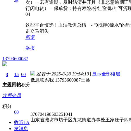
息
次） - 若有逾期，及时结清并开具《非恶意逾期证明
行闪电贷） - 保单贷：持有寿险/分红险满2年可
04
这些平台慎选！血泪教训总结 - “0抵押0流水”的钓
走立马消失
回复
举报
13793600087
发表于 2025-8-28 19:54:19
|
显示全部楼层
3
15
60
低息联系我 13793600087王鑫
主题
回帖
积分
注册会员
积分
60
370704198503251041
山东省潍坊市坊子区九龙街道办事处王家庄子四村
收听TA
发消息