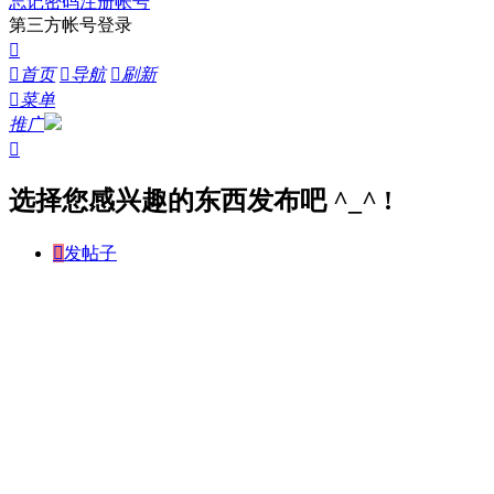
忘记密码
注册帐号
第三方帐号登录


首页

导航

刷新

菜单
推广

选择您感兴趣的东西发布吧 ^_^ !

发帖子