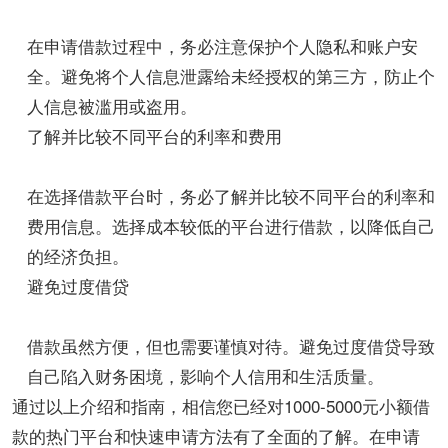
在申请借款过程中，务必注意保护个人隐私和账户安
全。避免将个人信息泄露给未经授权的第三方，防止个
人信息被滥用或盗用。
了解并比较不同平台的利率和费用
在选择借款平台时，务必了解并比较不同平台的利率和
费用信息。选择成本较低的平台进行借款，以降低自己
的经济负担。
避免过度借贷
借款虽然方便，但也需要谨慎对待。避免过度借贷导致
自己陷入财务困境，影响个人信用和生活质量。
通过以上介绍和指南，相信您已经对1000-5000元小额借
款的热门平台和快速申请方法有了全面的了解。在申请