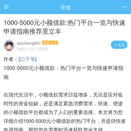
详情


1000-5000元小额借款:热门平台一览与快速
申请指南推荐景立丰
laocheng661
高级会员
关注

2025-1-19 11:55:31
作者：{
口子爷
}
1000-5000元小额借款：热门平台一览与快速申请指
南
在现代生活中，小额借款需求日益增多，无论是应对临
时性的资金短缺，还是满足紧急消费需求，快速、便捷
的小额借款平台都成为了人们的重要选择。本文将为您
详细介绍1000-5000元小额借款的热门平台，并提供快速
申请指南，帮助您在需要时迅速获取资金支持。