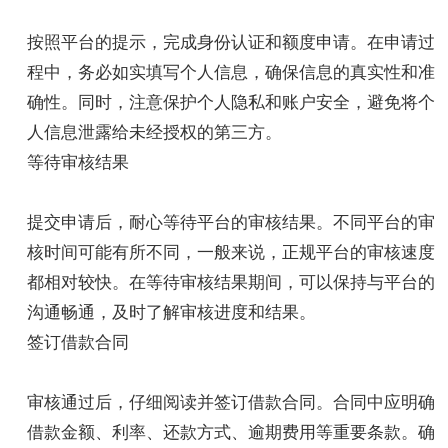
按照平台的提示，完成身份认证和额度申请。在申请过
程中，务必如实填写个人信息，确保信息的真实性和准
确性。同时，注意保护个人隐私和账户安全，避免将个
人信息泄露给未经授权的第三方。
等待审核结果
提交申请后，耐心等待平台的审核结果。不同平台的审
核时间可能有所不同，一般来说，正规平台的审核速度
都相对较快。在等待审核结果期间，可以保持与平台的
沟通畅通，及时了解审核进度和结果。
签订借款合同
审核通过后，仔细阅读并签订借款合同。合同中应明确
借款金额、利率、还款方式、逾期费用等重要条款。确