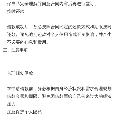
保自己完全理解并同意合同内容后再进行签订。
按时还款
借款成功后，务必按照合同约定的还款方式和期限按时
还款。避免逾期还款对个人信用造成不良影响，并产生
不必要的罚息和费用。
三、注意事项
合理规划借款
在申请借款前，务必根据自身经济状况和需求合理规划
借款金额和期限。避免因借款而给自己带来过大的经济
压力。
注意保护个人隐私