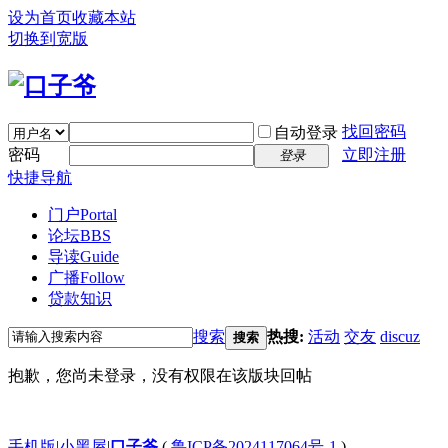
设为首页
收藏本站
切换到宽版
找回密码
自动登录
密码
立即注册
登录
快捷导航
门户
Portal
论坛
BBS
导读
Guide
广播
Follow
贷款知识
搜索
热搜:
活动
交友
discuz
搜索
抱歉，您尚未登录，没有权限在该版块回帖
手机版
|
小黑屋
|
口子爷
(
鲁ICP备2024117064号-1
)