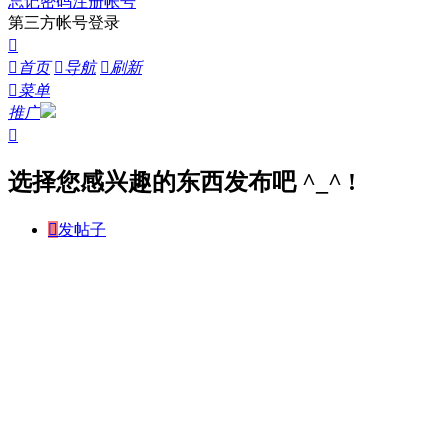
忘记密码
注册帐号
第三方帐号登录


首页

导航

刷新

菜单
推广

选择您感兴趣的东西发布吧 ^_^ !

发帖子