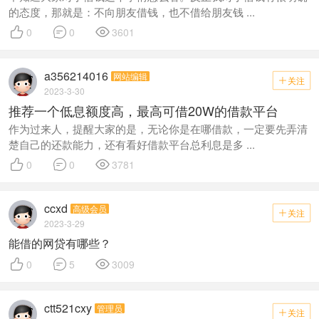
的态度，那就是：不向朋友借钱，也不借给朋友钱 ...



0
0
3601
a356214016
网站编辑
关注

2023-3-30
推荐一个低息额度高，最高可借20W的借款平台
作为过来人，提醒大家的是，无论你是在哪借款，一定要先弄清
楚自己的还款能力，还有看好借款平台总利息是多 ...



0
0
3781
ccxd
高级会员
关注

2023-3-29
能借的网贷有哪些？



0
5
3009
ctt521cxy
管理员
关注
