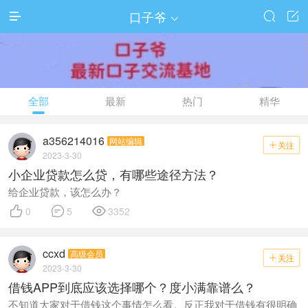
口子爷




全部
最新
热门
精华
a356214016
网站编辑
关注

2023-3-30
小企业贷款怎么贷，有哪些途径方法？
给企业贷款，该怎么办？



0
5
3352
ccxd
高级会员
关注

2023-3-30
借钱APP到底应该选择哪个？度小满靠谱么？
不知道大家对于借钱这个事情怎么看。反正我对于借钱有很明确